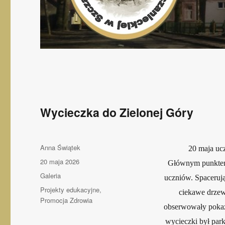
Wycieczka do Zielonej Góry
Autor
Anna Świątek
20 maja ucz
Opublikowano
20 maja 2026
Głównym punktem
Format
Galeria
uczniów. Spacerują
wpisu
Kategorie
Projekty edukacyjne
,
ciekawe drzew
Promocja Zdrowia
obserwowały pokaz
wycieczki był par