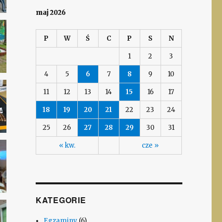
maj 2026
P
W
Ś
C
P
S
N
1
2
3
4
5
6
7
8
9
10
11
12
13
14
15
16
17
18
19
20
21
22
23
24
25
26
27
28
29
30
31
« kw.
cze »
KATEGORIE
Egzaminy
(6)