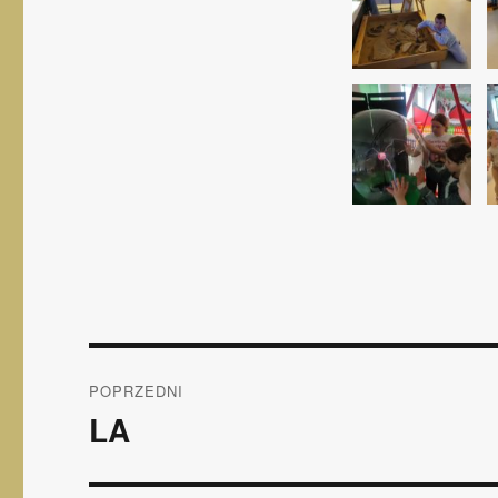
Nawigacja
POPRZEDNI
wpisu
LA
Poprzedni
wpis: