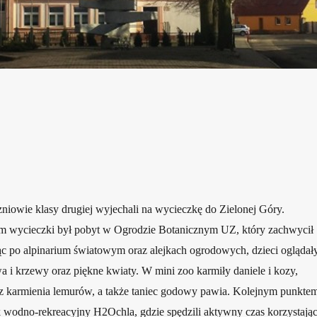
niowie klasy drugiej wyjechali na wycieczkę do Zielonej Góry.
 wycieczki był pobyt w Ogrodzie Botanicznym UZ, który zachwycił
c po alpinarium światowym oraz alejkach ogrodowych, dzieci oglądał
a i krzewy oraz piękne kwiaty. W mini zoo karmiły daniele i kozy,
 karmienia lemurów, a także taniec godowy pawia. Kolejnym punkte
k wodno-rekreacyjny H2Ochla, gdzie spędzili aktywny czas korzystają