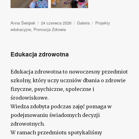
Autor
Anna Świątek
Opublikowano
24 czerwca 2026
Format
Galeria
Kategorie
Projekty
edukacyjne
,
Promocja Zdrowia
wpisu
Edukacja zdrowotna
Edukacja zdrowotna to nowoczesny przedmiot
szkolny, który uczy uczniów dbania o zdrowie
fizyczne, psychiczne, społeczne i
środowiskowe.
Wiedza zdobyta podczas zajęć pomaga w
podejmowaniu świadomych decyzji
zdrowotnych.
W ramach przedmiotu spotykaliśmy