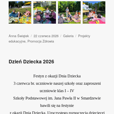
Autor
Anna Świątek
Opublikowano
22 czerwca 2026
Format
Galeria
Kategorie
Projekty
edukacyjne
,
Promocja Zdrowia
wpisu
Dzień Dziecka 2026
Festyn z okazji Dnia Dziecka
3 czerwca br. uczniowie naszej szkoły oraz zaproszeni
uczniowie klas I – IV
Szkoły Podstawowej im. Jana Pawła II w Smardzewie
bawili się na festynie
z okazji Dnia Dziecka. Uroczystego rozpoczęcia dziecięcej