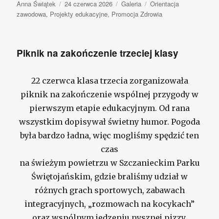
Autor
Anna Świątek
Opublikowano
24 czerwca 2026
Format
Galeria
Kategorie
Orientacja
zawodowa
,
Projekty edukacyjne
,
Promocja Zdrowia
wpisu
Piknik na zakończenie trzeciej klasy
22 czerwca klasa trzecia zorganizowała
piknik na zakończenie wspólnej przygody w
pierwszym etapie edukacyjnym. Od rana
wszystkim dopisywał świetny humor. Pogoda
była bardzo ładna, więc mogliśmy spędzić ten
czas
na świeżym powietrzu w Szczanieckim Parku
Świętojańskim, gdzie braliśmy udział w
różnych grach sportowych, zabawach
integracyjnych, „rozmowach na kocykach”
oraz wspólnym jedzeniu pysznej pizzy.