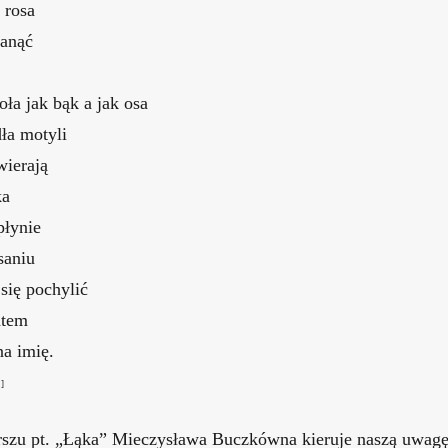
 rosa
tanąć
oła jak bąk a jak osa
dła motyli
wierają
ka
płynie
saniu
się pochylić
atem
na imię.
”
]
szu pt. „Łąka” Mieczysława Buczkówna kieruje naszą uwag