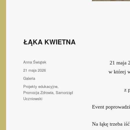
ŁĄKA KWIETNA
Autor
Anna Świątek
21 maja 2
Opublikowano
21 maja 2026
w której w
Format
Galeria
wpisu
Kategorie
Projekty edukacyjne
,
z 
Promocja Zdrowia
,
Samorząd
Uczniowski
Event poprowadzi
Na łąkę trzeba iść