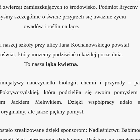
n i zwierząt zamieszkujących to środowisko. Podmiot liryczny
byśmy szczególnie o świcie przyjrzeli się uważnie życiu
owadów i roślin na łące.
u naszej szkoły przy ulicy Jana Kochanowskiego powstał
roświat, który możemy podziwiać o każdej porze dnia.
To nasza
łąka kwietna
.
nicjatywy nauczycielki biologii, chemii i przyrody – pa
okrywczyńskiej, która podzieliła się swoim pomysłem
rem Jackiem Melnykiem. Dzięki współpracy udało s
 oryginalny, ale jakże piękny pomysł.
zostało zrealizowane dzięki sponsorom: Nadleśnictwu Babimo
szczeli Sad. Serdecznie dziękujemy Państwu za przekazan