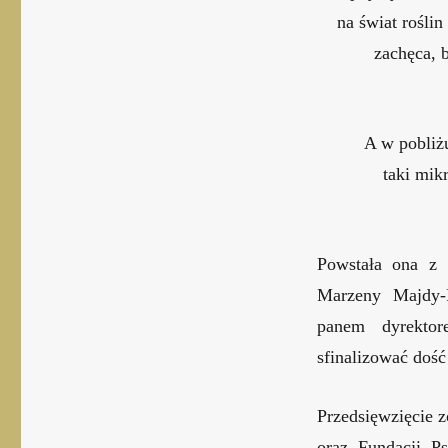
na świat rośli
zachęca, 
A w pobliż
taki mik
Powstała ona z i
Marzeny Majdy-P
panem dyrekto
sfinalizować dość
Przedsięwzięcie 
oraz Fundacji P