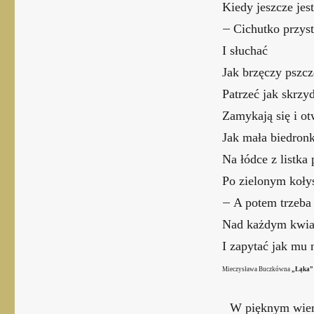
Kiedy jeszcze jest
–
Cichutko przys
I słuchać
Jak brzęczy pszcz
Patrzeć jak skrzy
Zamykają się i ot
Jak mała biedron
Na łódce z listka 
Po zielonym koły
–
A potem trzeba 
Nad każdym kwi
I zapytać jak mu 
Mieczysława Buczkówna
„Łąka
W pięknym wier