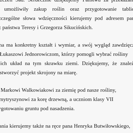
e umożliwiły zakup roślin oraz przygotowanie tabli
Szczególne słowa wdzięczności kierujemy pod adresem pa
 państwa Teresy i Grzegorza Sikucińskich.
na ma konkretny kształt i wymiar, a swój wygląd zawdzięc
 Łukaszowi Jednorowiczom, którzy pomogli wybrać rośliny
i ich układ na tym skrawku ziemi. Dziękujemy, że znaleź
stworzyć projekt skrojony na miarę.
Markowi Walkowiakowi za ziemię pod nasze rośliny,
ytryszynowi za korę drzewną, a uczniom klasy VII
ygotowaniu gruntu pod nasadzenia.
nia kierujemy także na ręce pana Henryka Butwiłowskiego,