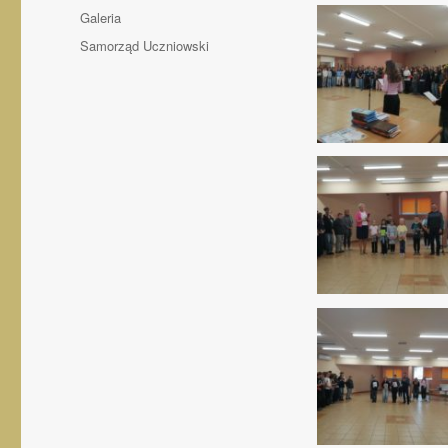
Format
Galeria
wpisu
Kategorie
Samorząd Uczniowski