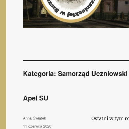
Kategoria: Samorząd Uczniowski
Apel SU
Autor
Anna Świątek
Ostatni w tym 
Opublikowano
11 czerwca 2026