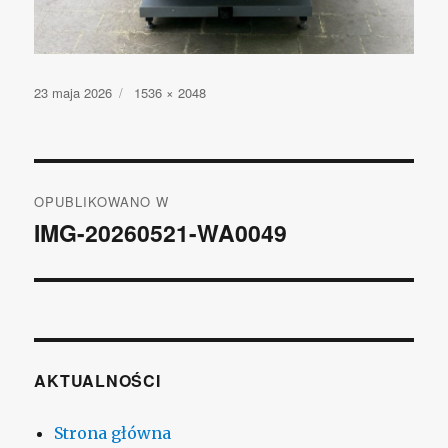
Opublikowano
23 maja 2026
Pełny
1536 × 2048
rozmiar
Nawigacja
OPUBLIKOWANO W
wpisu
IMG-20260521-WA0049
AKTUALNOŚCI
Strona główna