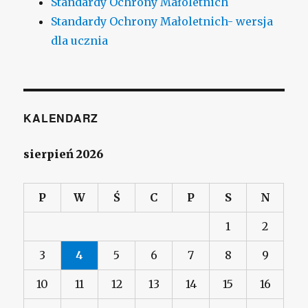
Standardy Ochrony Małoletnich
Standardy Ochrony Małoletnich- wersja
dla ucznia
KALENDARZ
sierpień 2026
P
W
Ś
C
P
S
N
1
2
3
4
5
6
7
8
9
10
11
12
13
14
15
16