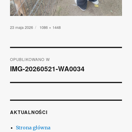
Opublikowano
23 maja 2026
Pełny
1086 × 1448
rozmiar
Nawigacja
OPUBLIKOWANO W
wpisu
IMG-20260521-WA0034
AKTUALNOŚCI
Strona główna