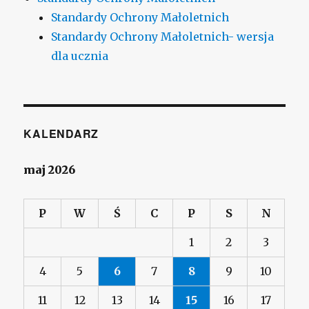
Standardy Ochrony Małoletnich
Standardy Ochrony Małoletnich- wersja
dla ucznia
KALENDARZ
maj 2026
P
W
Ś
C
P
S
N
1
2
3
4
5
6
7
8
9
10
11
12
13
14
15
16
17