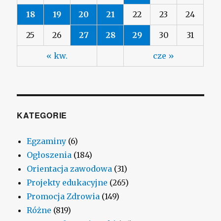
18
19
20
21
22
23
24
25
26
27
28
29
30
31
« kw.
cze »
KATEGORIE
Egzaminy
(6)
Ogłoszenia
(184)
Orientacja zawodowa
(31)
Projekty edukacyjne
(265)
Promocja Zdrowia
(149)
Różne
(819)