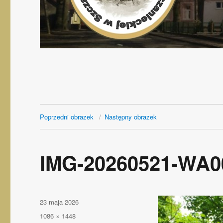
Poprzedni obrazek
Następny obrazek
IMG-20260521-WA0
Opublikowano
23 maja 2026
Pełny
1086 × 1448