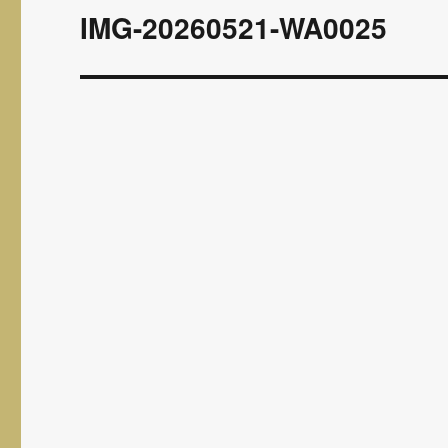
wpisu
IMG-20260521-WA0025