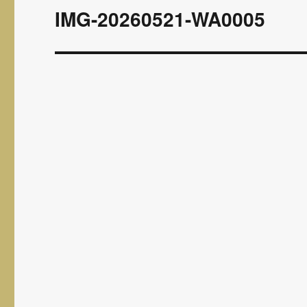
wpisu
IMG-20260521-WA0005