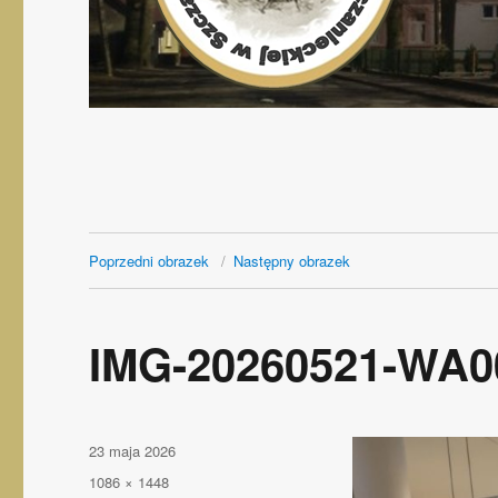
Poprzedni obrazek
Następny obrazek
IMG-20260521-WA0
Opublikowano
23 maja 2026
Pełny
1086 × 1448