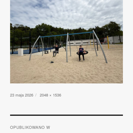
Opublikowano
23 maja 2026
Pełny
2048 × 1536
rozmiar
Nawigacja
OPUBLIKOWANO W