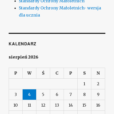
Standardy Ochrony Małoletnich
Standardy Ochrony Małoletnich- wersja
dla ucznia
KALENDARZ
sierpień 2026
P
W
Ś
C
P
S
N
1
2
3
4
5
6
7
8
9
10
11
12
13
14
15
16