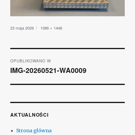
Opublikowano
23 maja 2026
Pełny
1086 × 1448
rozmiar
Nawigacja
OPUBLIKOWANO W
wpisu
IMG-20260521-WA0009
AKTUALNOŚCI
Strona główna