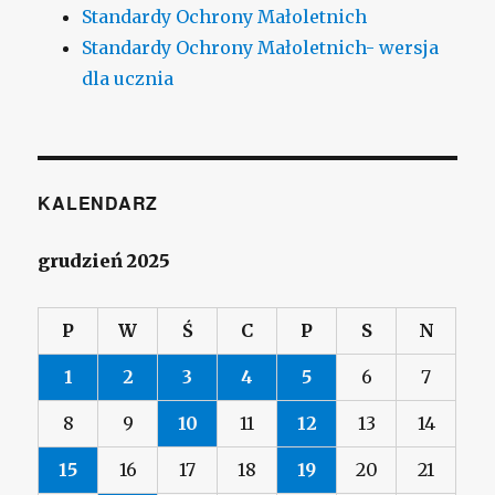
Standardy Ochrony Małoletnich
Standardy Ochrony Małoletnich- wersja
dla ucznia
KALENDARZ
grudzień 2025
P
W
Ś
C
P
S
N
1
2
3
4
5
6
7
8
9
10
11
12
13
14
15
16
17
18
19
20
21