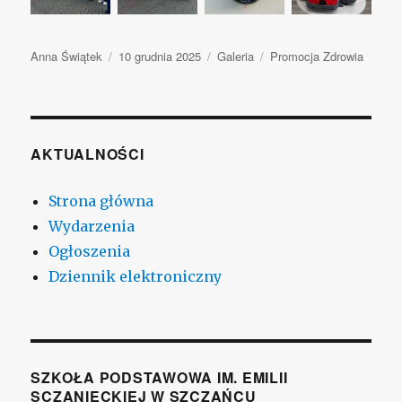
Autor
Anna Świątek
Opublikowano
10 grudnia 2025
Format
Galeria
Kategorie
Promocja Zdrowia
wpisu
AKTUALNOŚCI
Strona główna
Wydarzenia
Ogłoszenia
Dziennik elektroniczny
SZKOŁA PODSTAWOWA IM. EMILII
SCZANIECKIEJ W SZCZAŃCU