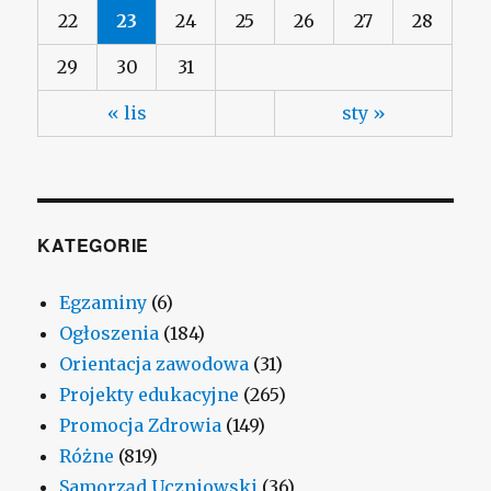
22
23
24
25
26
27
28
29
30
31
« lis
sty »
KATEGORIE
Egzaminy
(6)
Ogłoszenia
(184)
Orientacja zawodowa
(31)
Projekty edukacyjne
(265)
Promocja Zdrowia
(149)
Różne
(819)
Samorząd Uczniowski
(36)