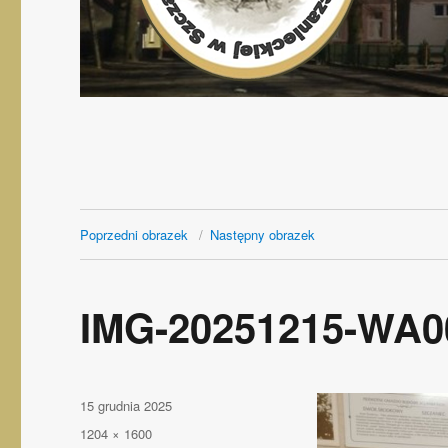
Poprzedni obrazek
Następny obrazek
IMG-20251215-WA0
Opublikowano
15 grudnia 2025
Pełny
1204 × 1600