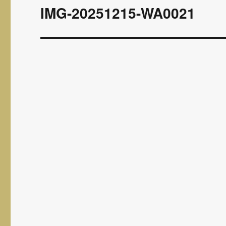
wpisu
IMG-20251215-WA0021