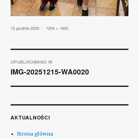
Opublikowano
15 grudnia 2025
Pełny
1204 × 1600
rozmiar
Nawigacja
OPUBLIKOWANO W
wpisu
IMG-20251215-WA0020
AKTUALNOŚCI
Strona główna