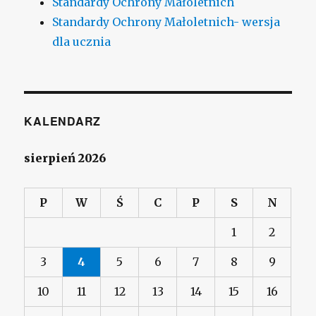
Standardy Ochrony Małoletnich
Standardy Ochrony Małoletnich- wersja
dla ucznia
KALENDARZ
sierpień 2026
P
W
Ś
C
P
S
N
1
2
3
4
5
6
7
8
9
10
11
12
13
14
15
16