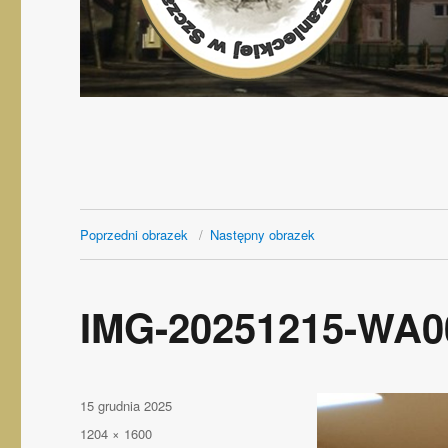
Poprzedni obrazek
Następny obrazek
IMG-20251215-WA0
Opublikowano
15 grudnia 2025
Pełny
1204 × 1600