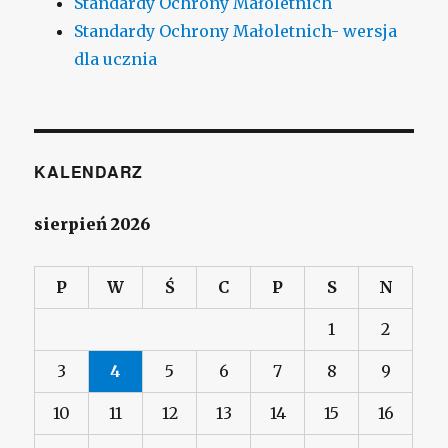
Standardy Ochrony Małoletnich
Standardy Ochrony Małoletnich- wersja
dla ucznia
KALENDARZ
sierpień 2026
P
W
Ś
C
P
S
N
1
2
3
4
5
6
7
8
9
10
11
12
13
14
15
16