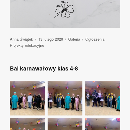
Autor
Anna Świątek
Opublikowano
13 lutego 2026
Format
Galeria
Kategorie
Ogłoszenia
,
Projekty edukacyjne
wpisu
Bal karnawałowy klas 4-8