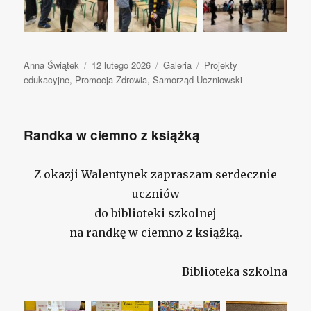
Autor
Anna Świątek
Opublikowano
12 lutego 2026
Format
Galeria
Kategorie
Projekty
edukacyjne
,
Promocja Zdrowia
,
Samorząd Uczniowski
wpisu
Randka w ciemno z książką
Z okazji Walentynek zapraszam serdecznie
uczniów
do biblioteki szkolnej
na randkę w ciemno z książką.
Biblioteka szkolna