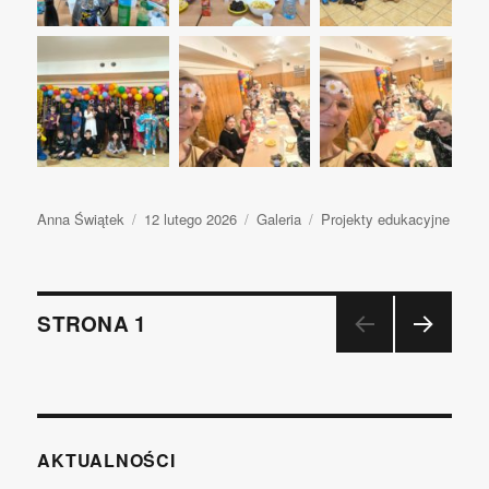
Autor
Anna Świątek
Opublikowano
12 lutego 2026
Format
Galeria
Kategorie
Projekty edukacyjne
wpisu
Nawigacja
STRONA
1
NAST
po
ĘPN
A
wpisach
STR
ONA
AKTUALNOŚCI