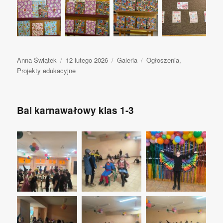
Autor
Anna Świątek
Opublikowano
12 lutego 2026
Format
Galeria
Kategorie
Ogłoszenia
,
Projekty edukacyjne
wpisu
Bal karnawałowy klas 1-3