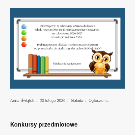
Autor
Anna Świątek
Opublikowano
23 lutego 2026
Format
Galeria
Kategorie
Ogłoszenia
wpisu
Konkursy przedmiotowe