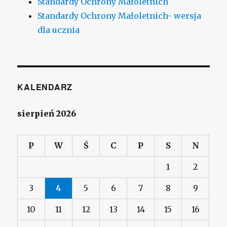
Standardy Ochrony Małoletnich
Standardy Ochrony Małoletnich- wersja
dla ucznia
KALENDARZ
sierpień 2026
P
W
Ś
C
P
S
N
1
2
3
4
5
6
7
8
9
10
11
12
13
14
15
16