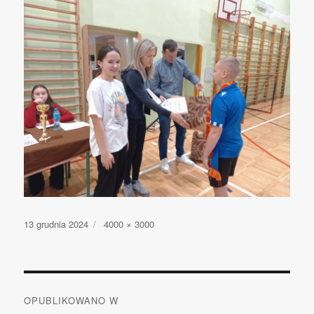
Opublikowano
13 grudnia 2024
Pełny
4000 × 3000
rozmiar
Nawigacja
OPUBLIKOWANO W