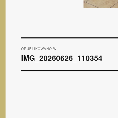
Nawigacja
OPUBLIKOWANO W
wpisu
IMG_20260626_110354