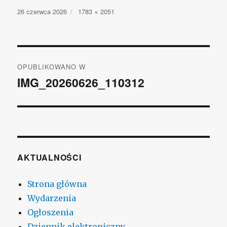
Opublikowano
26 czerwca 2026
Pełny
1783 × 2051
rozmiar
Nawigacja
OPUBLIKOWANO W
wpisu
IMG_20260626_110312
AKTUALNOŚCI
Strona główna
Wydarzenia
Ogłoszenia
Dziennik elektroniczny