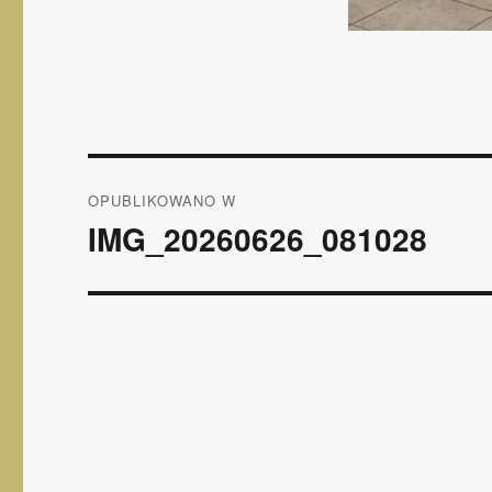
Nawigacja
OPUBLIKOWANO W
wpisu
IMG_20260626_081028