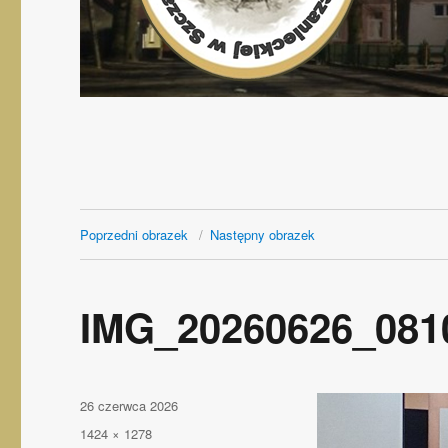
Poprzedni obrazek
Następny obrazek
IMG_20260626_081
Opublikowano
26 czerwca 2026
Pełny
1424 × 1278