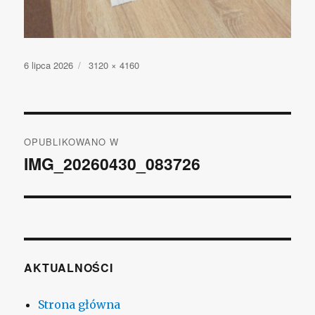
Opublikowano
6 lipca 2026
Pełny
3120 × 4160
rozmiar
Nawigacja
OPUBLIKOWANO W
wpisu
IMG_20260430_083726
AKTUALNOŚCI
Strona główna