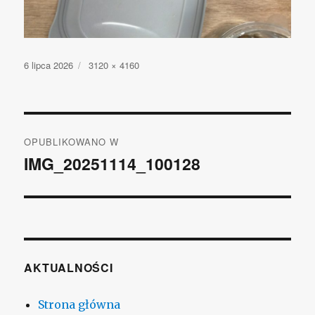
Opublikowano
6 lipca 2026
Pełny
3120 × 4160
rozmiar
Nawigacja
OPUBLIKOWANO W
wpisu
IMG_20251114_100128
AKTUALNOŚCI
Strona główna