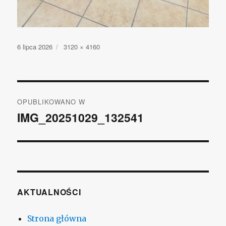
Opublikowano
6 lipca 2026
Pełny
3120 × 4160
rozmiar
Nawigacja
OPUBLIKOWANO W
wpisu
IMG_20251029_132541
AKTUALNOŚCI
Strona główna