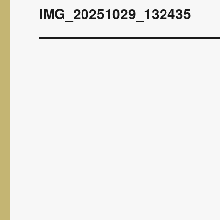
wpisu
IMG_20251029_132435