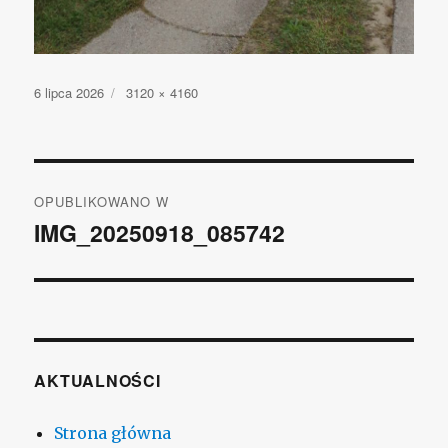
Opublikowano
6 lipca 2026
Pełny
3120 × 4160
rozmiar
Nawigacja
OPUBLIKOWANO W
wpisu
IMG_20250918_085742
AKTUALNOŚCI
Strona główna