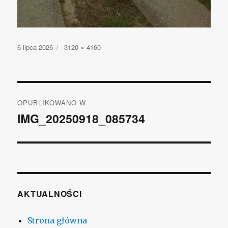
Opublikowano
6 lipca 2026
Pełny
3120 × 4160
rozmiar
Nawigacja
OPUBLIKOWANO W
wpisu
IMG_20250918_085734
AKTUALNOŚCI
Strona główna