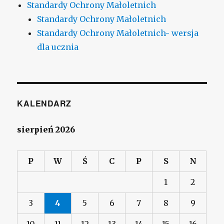
Standardy Ochrony Małoletnich
Standardy Ochrony Małoletnich
Standardy Ochrony Małoletnich- wersja
dla ucznia
KALENDARZ
sierpień 2026
P
W
Ś
C
P
S
N
1
2
3
4
5
6
7
8
9
10
11
12
13
14
15
16