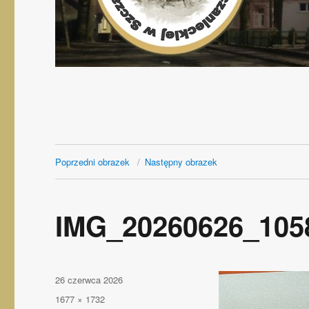
Poprzedni obrazek
Następny obrazek
IMG_20260626_105
Opublikowano
26 czerwca 2026
Pełny
1677 × 1732