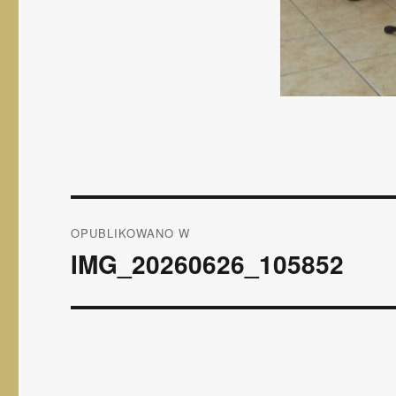
Nawigacja
OPUBLIKOWANO W
wpisu
IMG_20260626_105852