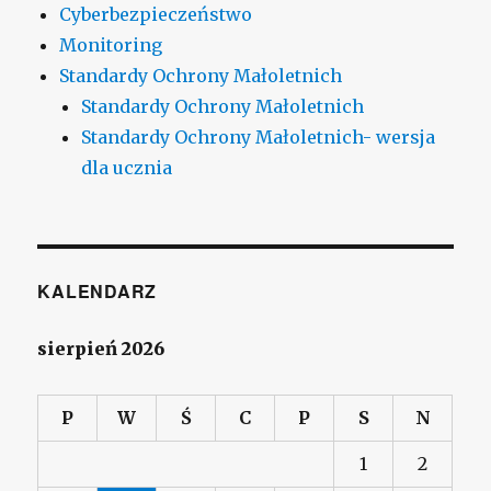
Cyberbezpieczeństwo
Monitoring
Standardy Ochrony Małoletnich
Standardy Ochrony Małoletnich
Standardy Ochrony Małoletnich- wersja
dla ucznia
KALENDARZ
sierpień 2026
P
W
Ś
C
P
S
N
1
2