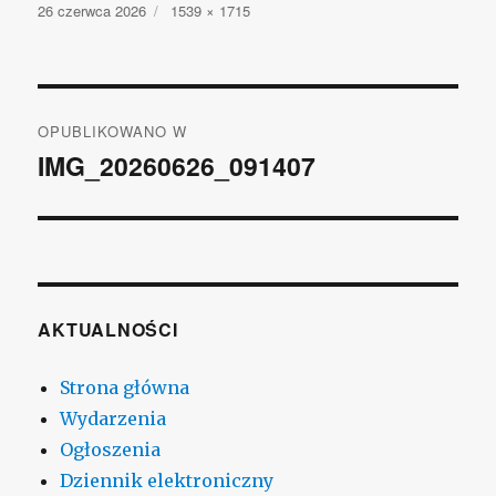
Opublikowano
26 czerwca 2026
Pełny
1539 × 1715
rozmiar
Nawigacja
OPUBLIKOWANO W
wpisu
IMG_20260626_091407
AKTUALNOŚCI
Strona główna
Wydarzenia
Ogłoszenia
Dziennik elektroniczny