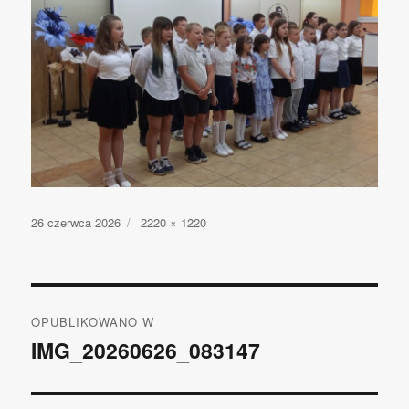
Opublikowano
26 czerwca 2026
Pełny
2220 × 1220
rozmiar
Nawigacja
OPUBLIKOWANO W
wpisu
IMG_20260626_083147