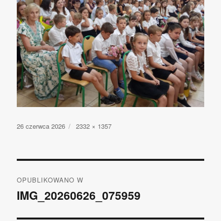
Opublikowano
26 czerwca 2026
Pełny
2332 × 1357
rozmiar
Nawigacja
OPUBLIKOWANO W
wpisu
IMG_20260626_075959