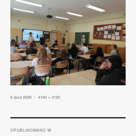
Opublikowano
6 lipca 2026
Pełny
4160 × 3120
rozmiar
Nawigacja
OPUBLIKOWANO W