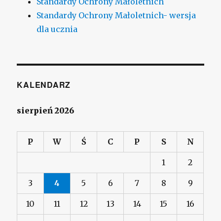
Standardy Ochrony Małoletnich
Standardy Ochrony Małoletnich- wersja
dla ucznia
KALENDARZ
sierpień 2026
P
W
Ś
C
P
S
N
1
2
3
4
5
6
7
8
9
10
11
12
13
14
15
16