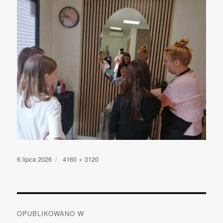
Opublikowano
6 lipca 2026
Pełny
4160 × 3120
rozmiar
Nawigacja
OPUBLIKOWANO W