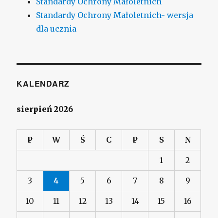
Standardy Ochrony Małoletnich
Standardy Ochrony Małoletnich- wersja
dla ucznia
KALENDARZ
sierpień 2026
P
W
Ś
C
P
S
N
1
2
3
4
5
6
7
8
9
10
11
12
13
14
15
16