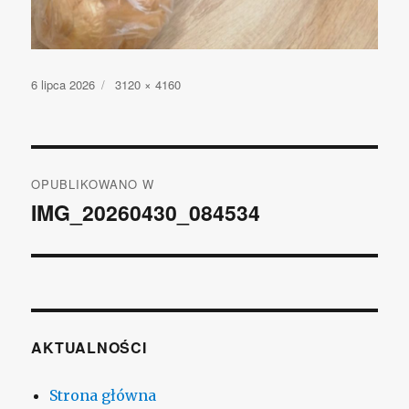
Opublikowano
6 lipca 2026
Pełny
3120 × 4160
rozmiar
Nawigacja
OPUBLIKOWANO W
wpisu
IMG_20260430_084534
AKTUALNOŚCI
Strona główna