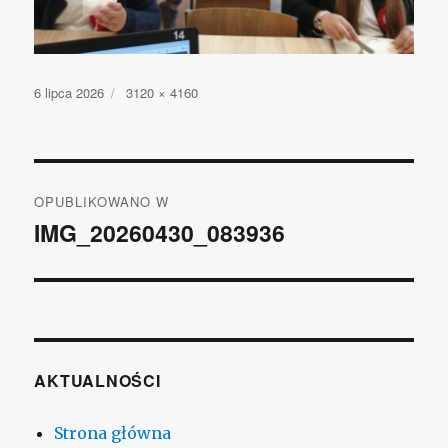
Opublikowano
6 lipca 2026
Pełny
3120 × 4160
rozmiar
Nawigacja
OPUBLIKOWANO W
wpisu
IMG_20260430_083936
AKTUALNOŚCI
Strona główna