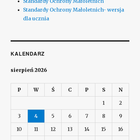
Standardy Ochrony Małoletnich
Standardy Ochrony Małoletnich- wersja
dla ucznia
KALENDARZ
sierpień 2026
P
W
Ś
C
P
S
N
1
2
3
4
5
6
7
8
9
10
11
12
13
14
15
16