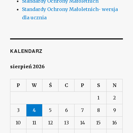
Standardy Ochrony Małoletnich
Standardy Ochrony Małoletnich- wersja
dla ucznia
KALENDARZ
sierpień 2026
P
W
Ś
C
P
S
N
1
2
3
4
5
6
7
8
9
10
11
12
13
14
15
16