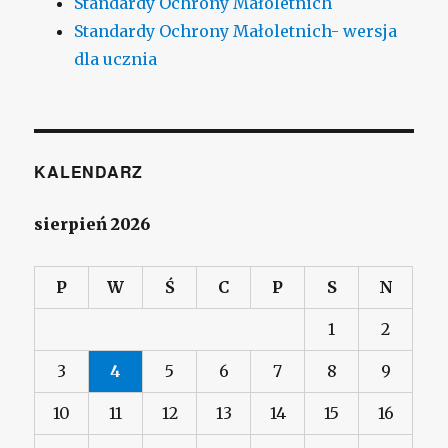
Standardy Ochrony Małoletnich
Standardy Ochrony Małoletnich- wersja
dla ucznia
KALENDARZ
sierpień 2026
P
W
Ś
C
P
S
N
1
2
3
4
5
6
7
8
9
10
11
12
13
14
15
16