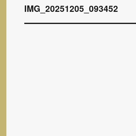
wpisu
IMG_20251205_093452