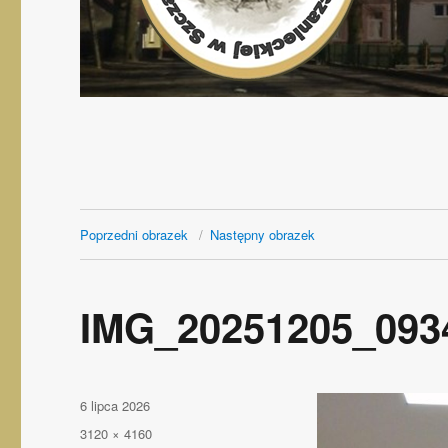
Poprzedni obrazek
Następny obrazek
IMG_20251205_093
Opublikowano
6 lipca 2026
Pełny
3120 × 4160