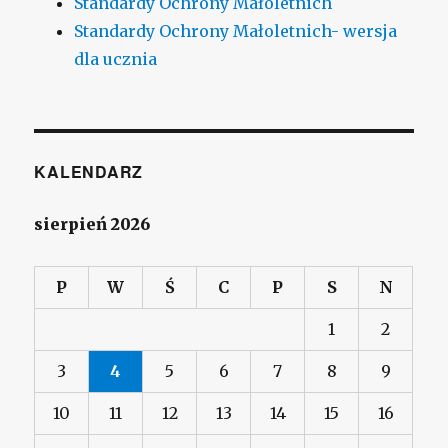
Standardy Ochrony Małoletnich
Standardy Ochrony Małoletnich- wersja
dla ucznia
KALENDARZ
sierpień 2026
P
W
Ś
C
P
S
N
1
2
3
4
5
6
7
8
9
10
11
12
13
14
15
16