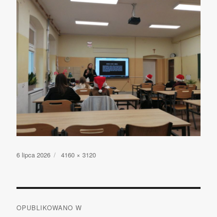
Opublikowano
6 lipca 2026
Pełny
4160 × 3120
rozmiar
Nawigacja
OPUBLIKOWANO W