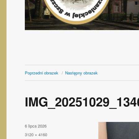
Poprzedni obrazek
Następny obrazek
IMG_20251029_134
Opublikowano
6 lipca 2026
Pełny
3120 × 4160