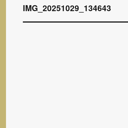
wpisu
IMG_20251029_134643