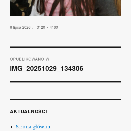
Opublikowano
6 lipca 2026
Pełny
3120 × 4160
rozmiar
Nawigacja
OPUBLIKOWANO W
wpisu
IMG_20251029_134306
AKTUALNOŚCI
Strona główna