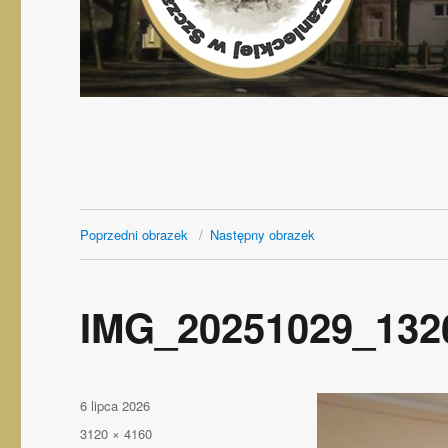
Poprzedni obrazek
Następny obrazek
IMG_20251029_132
Opublikowano
6 lipca 2026
Pełny
3120 × 4160