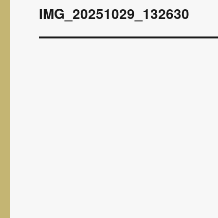
wpisu
IMG_20251029_132630