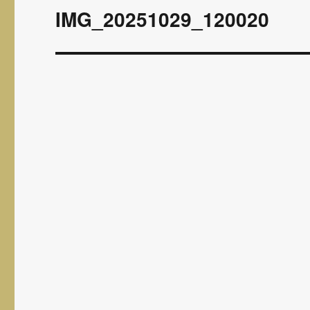
wpisu
IMG_20251029_120020