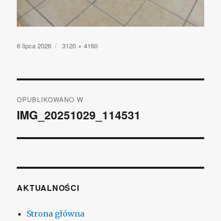
Opublikowano
6 lipca 2026
Pełny
3120 × 4160
rozmiar
Nawigacja
OPUBLIKOWANO W
wpisu
IMG_20251029_114531
AKTUALNOŚCI
Strona główna