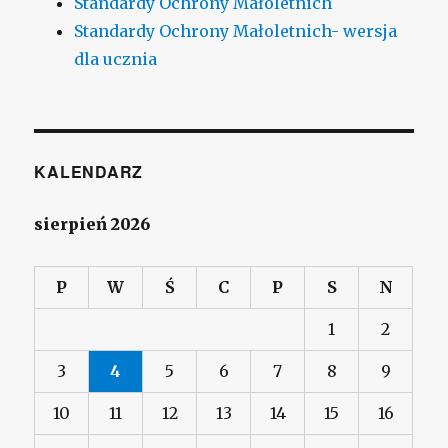
Standardy Ochrony Małoletnich
Standardy Ochrony Małoletnich- wersja
dla ucznia
KALENDARZ
sierpień 2026
P
W
Ś
C
P
S
N
1
2
3
4
5
6
7
8
9
10
11
12
13
14
15
16