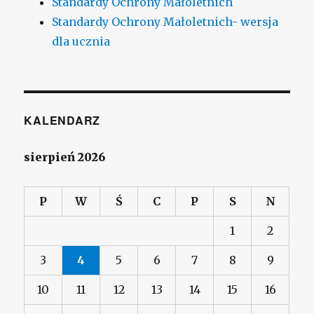
Standardy Ochrony Małoletnich
Standardy Ochrony Małoletnich- wersja
dla ucznia
KALENDARZ
sierpień 2026
P
W
Ś
C
P
S
N
1
2
3
4
5
6
7
8
9
10
11
12
13
14
15
16